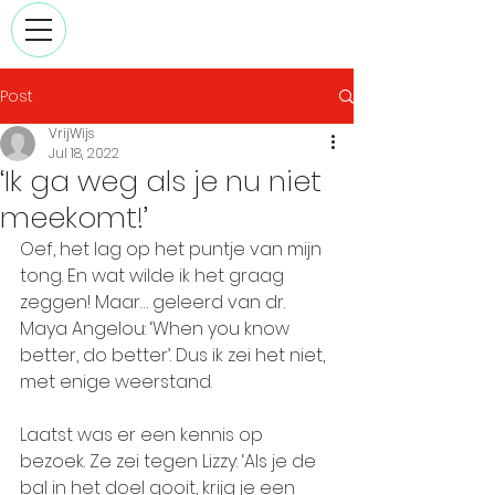
Post
VrijWijs
Jul 18, 2022
‘Ik ga weg als je nu niet
meekomt!’
Oef, het lag op het puntje van mijn 
tong. En wat wilde ik het graag 
zeggen! Maar… geleerd van dr. 
Maya Angelou: ‘When you know 
better, do better’. Dus ik zei het niet, 
met enige weerstand. 
Laatst was er een kennis op 
bezoek. Ze zei tegen Lizzy: ‘Als je de 
bal in het doel gooit, krijg je een 