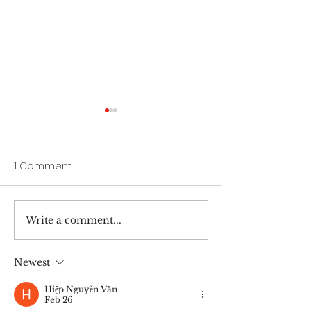
1 Comment
Alternatief onderwijs
Write a comment...
Inspectie onde
stijging particul
scholen
Newest
Hiệp Nguyễn Văn
Feb 26