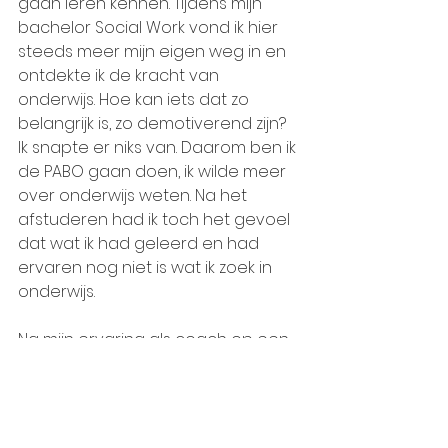
gaan leren kennen. Tijdens mijn 
bachelor Social Work vond ik hier 
steeds meer mijn eigen weg in en 
ontdekte ik de kracht van 
onderwijs. Hoe kan iets dat zo 
belangrijk is, zo demotiverend zijn? 
Ik snapte er niks van. Daarom ben ik 
de PABO gaan doen, ik wilde meer 
over onderwijs weten. Na het 
afstuderen had ik toch het gevoel 
dat wat ik had geleerd en had 
ervaren nog niet is wat ik zoek in 
onderwijs.
Na mijn ervaring als coach op een 
Agora-school (PO), vaste 
leerkracht in het reguliere 
basisonderwijs en jaren 
projectmatig werken binnen het 